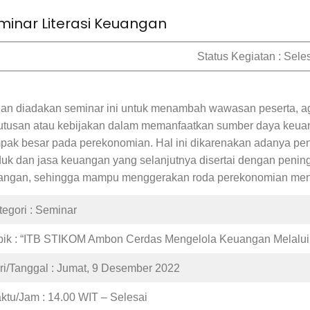
minar Literasi Keuangan
Status Kegiatan : Sele
uan diadakan seminar ini untuk menambah wawasan peserta, 
utusan atau kebijakan dalam memanfaatkan sumber daya keuanga
pak besar pada perekonomian. Hal ini dikarenakan adanya pe
duk dan jasa keuangan yang selanjutnya disertai dengan penin
angan, sehingga mampu menggerakan roda perekonomian menja
tegori : Seminar
pik : “ITB STIKOM Ambon Cerdas Mengelola Keuangan Melalui 
ri/Tanggal : Jumat, 9 Desember 2022
ktu/Jam : 14.00 WIT – Selesai