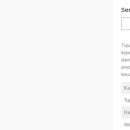
Se
Tuj
kep
dam
pro
keu
Ka
To
Ha
Wa