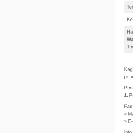
Te
Ke
Ha
Wa
Te
Kegi
pend
Pes
1.
P
Fasi
> Ma
> E-
Info