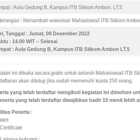
mpat : Aula Gedung B, Kampus ITB Stikom Ambon. LT.5
terangan : Menambah wawasan Mahasiswa/i ITB Stikom Ambon 
ri, Tanggal : Jumat, 09 Desember 2022
ktu : 14.00 WIT – Selesai
mpat : Aula Gedung B, Kampus ITB Stikom Ambon LT.5
atan ini dibuka secara gratis untuk seluruh Mahasiswa/i ITB S
aftaran akan ditutup jika sudah memenuhi kuota 250 orang.
erta yang telah terdaftar mengikuti kegiatan ini dimohon u
eserta yang telah terdaftar diwajibkan hadir 15 menit lebih
litas Peserta :
teri
Certificate
 Lainnya hubungi :