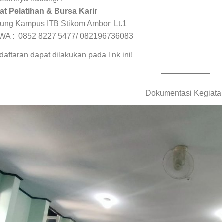
at Pelatihan & Bursa Karir
ung Kampus ITB Stikom Ambon Lt.1
/WA : 0852 8227 5477/ 082196736083
aftaran dapat dilakukan pada link ini!
Dokumentasi Kegiata