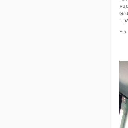
Pus
Ged
Tlp
Pend