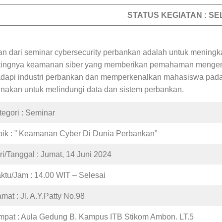
STATUS KEGIATAN : SE
uan dari seminar cybersecurity perbankan adalah untuk mening
tingnya keamanan siber yang memberikan pemahaman mengena
adapi industri perbankan dan memperkenalkan mahasiswa pada
unakan untuk melindungi data dan sistem perbankan.
tegori : Seminar
pik : ” Keamanan Cyber Di Dunia Perbankan”
ri/Tanggal : Jumat, 14 Juni 2024
ktu/Jam : 14.00 WIT – Selesai
mat : Jl. A.Y.Patty No.98
mpat : Aula Gedung B, Kampus ITB Stikom Ambon. LT.5