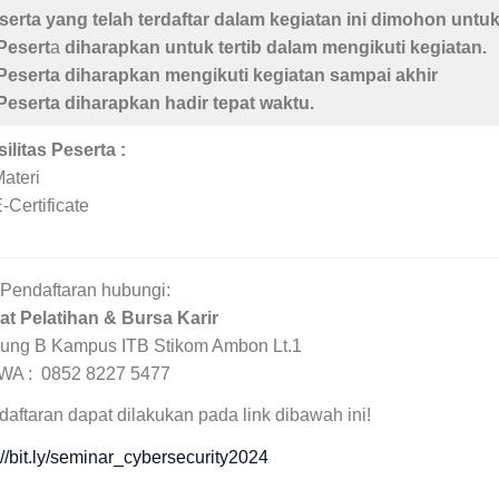
serta yang telah terdaftar dalam kegiatan ini dimohon untu
 Pesert
a
diharapkan untuk tertib dalam mengikuti kegiatan.
 Peserta diharapkan mengikuti kegiatan sampai akhir
 Peserta diharapkan hadir
tepat waktu.
silitas Peserta :
Materi
-Certificate
 Pendaftaran hubungi:
at Pelatihan & Bursa Karir
ung B Kampus ITB Stikom Ambon Lt.1
/WA : 0852 8227 5477
aftaran dapat dilakukan pada link dibawah ini!
://bit.ly/seminar_cybersecurity2024