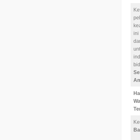
Ke
pe
ke
in
da
un
in
bid
Se
Am
Ha
Wa
Te
Ke
Ba