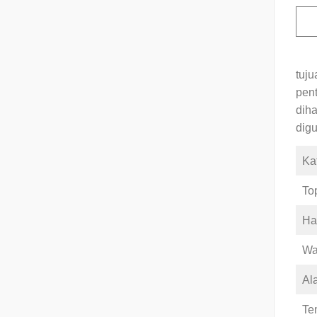
tuj
pen
dih
dig
Ka
To
Ha
Wa
Ala
Te