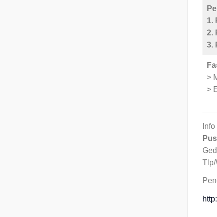
Pe
1.
2.
3.
Fa
> 
> E
Info
Pus
Ged
Tlp
Pend
http