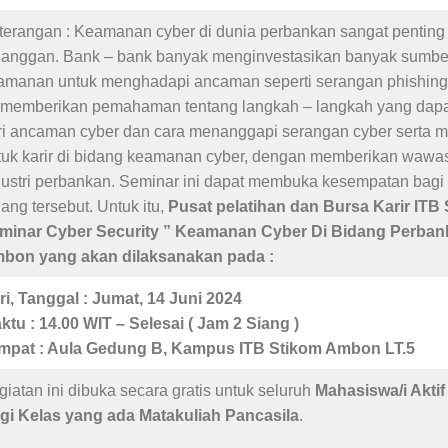
terangan : Keamanan cyber di dunia perbankan sangat penting 
langgan. Bank – bank banyak menginvestasikan banyak sumber
amanan untuk menghadapi ancaman seperti serangan phishing, 
i memberikan pemahaman tentang langkah – langkah yang dapat
ri ancaman cyber dan cara menanggapi serangan cyber serta
tuk karir di bidang keamanan cyber, dengan memberikan wawa
dustri perbankan. Seminar ini dapat membuka kesempatan bagi 
ang tersebut. Untuk itu,
Pusat pelatihan dan Bursa Karir ITB
minar Cyber Security ” Keamanan Cyber Di Bidang Perban
bon yang akan dilaksanakan pada :
ri, Tanggal : Jumat, 14 Juni 2024
ktu : 14.00 WIT – Selesai ( Jam 2 Siang )
mpat : Aula Gedung B, Kampus ITB Stikom Ambon LT.5
giatan ini dibuka secara gratis untuk seluruh
Mahasiswa/i Akti
gi Kelas yang ada Matakuliah Pancasila
.