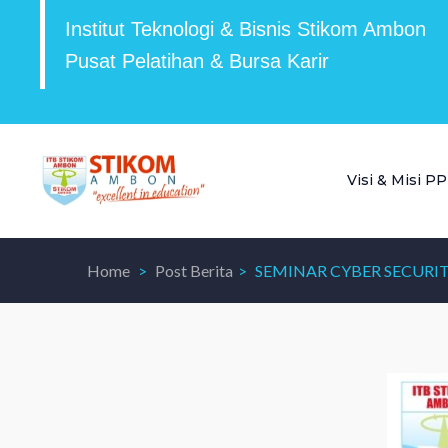
Institut Teknologi & Bisnis Stikom Ambon
Pusat Pelatihan & Bursa Karir
Visi & Misi P
Home
Post Berita
SEMINAR CYBER SECURI