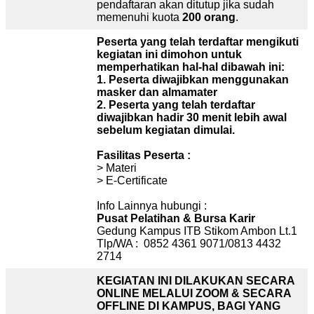
pendaftaran akan ditutup jika sudah
memenuhi kuota
200
orang
.
Peserta yang telah terdaftar mengikuti
kegiatan ini dimohon untuk
memperhatikan hal-hal dibawah ini:
1. Peserta diwajibkan menggunakan
masker dan almamater
2. Peserta yang telah terdaftar
diwajibkan hadir 30 menit lebih awal
sebelum kegiatan dimulai.
Fasilitas Peserta :
> Materi
> E-Certificate
Info Lainnya hubungi :
Pusat Pelatihan & Bursa Karir
Gedung Kampus ITB Stikom Ambon Lt.1
Tlp/WA : 0852 4361 9071/0813 4432
2714
KEGIATAN INI DILAKUKAN SECARA
ONLINE MELALUI ZOOM & SECARA
OFFLINE DI KAMPUS, BAGI YANG