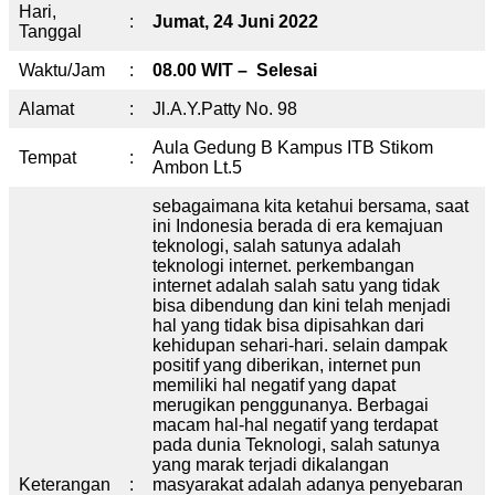
Hari,
:
Jumat, 24 Juni 2022
Tanggal
Waktu/Jam
:
08.00 WIT – Selesai
Alamat
:
Jl.A.Y.Patty No. 98
Aula Gedung B Kampus ITB Stikom
Tempat
:
Ambon Lt.5
sebagaimana kita ketahui bersama, saat
ini Indonesia berada di era kemajuan
teknologi, salah satunya adalah
teknologi internet. perkembangan
internet adalah salah satu yang tidak
bisa dibendung dan kini telah menjadi
hal yang tidak bisa dipisahkan dari
kehidupan sehari-hari. selain dampak
positif yang diberikan, internet pun
memiliki hal negatif yang dapat
merugikan penggunanya. Berbagai
macam hal-hal negatif yang terdapat
pada dunia Teknologi, salah satunya
yang marak terjadi dikalangan
Keterangan
:
masyarakat adalah adanya penyebaran