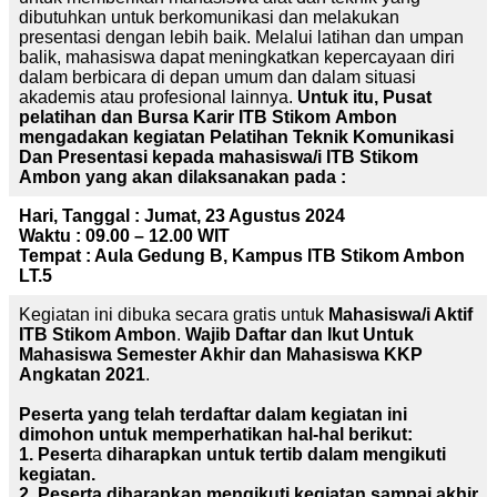
dibutuhkan untuk berkomunikasi dan melakukan
presentasi dengan lebih baik. Melalui latihan dan umpan
balik, mahasiswa dapat meningkatkan kepercayaan diri
dalam berbicara di depan umum dan dalam situasi
akademis atau profesional lainnya.
Untuk itu, Pusat
pelatihan dan Bursa Karir ITB
Stikom
Ambon
mengadakan kegiatan Pelatihan Teknik Komunikasi
Dan Presentasi kepada mahasiswa/i ITB Stikom
Ambon yang akan dilaksanakan pada :
Hari, Tanggal : Jumat, 23 Agustus 2024
Waktu : 09.00 – 12.00 WIT
Tempat : Aula Gedung B, Kampus ITB Stikom Ambon
LT.5
Kegiatan ini dibuka secara gratis untuk
Mahasiswa/i Aktif
ITB Stikom Ambon
.
Wajib Daftar dan Ikut Untuk
Mahasiswa Semester Akhir dan Mahasiswa KKP
Angkatan 2021
.
Peserta yang telah terdaftar dalam kegiatan ini
dimohon untuk memperhatikan hal-hal berikut:
1. Pesert
a
diharapkan untuk tertib dalam mengikuti
kegiatan.
2. Peserta diharapkan mengikuti kegiatan sampai akhir