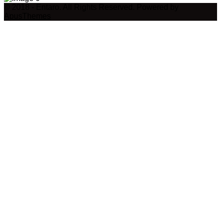
© 2018 - Entaro. All Rights Reserved. Powered by
ApusThemes