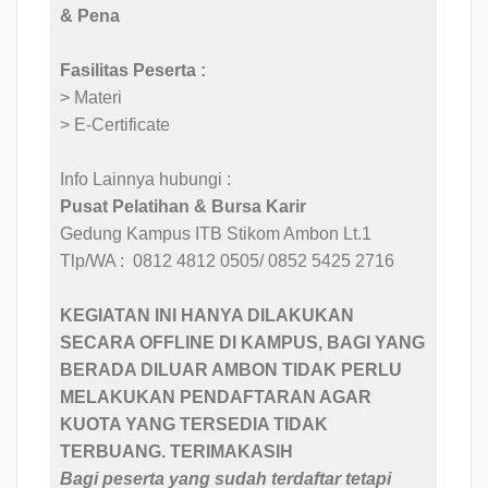
& Pena
Fasilitas Peserta :
> Materi
> E-Certificate
Info Lainnya hubungi :
Pusat Pelatihan & Bursa Karir
Gedung Kampus ITB Stikom Ambon Lt.1
Tlp/WA : 0812 4812 0505/ 0852 5425 2716
KEGIATAN INI HANYA DILAKUKAN
SECARA OFFLINE DI KAMPUS, BAGI YANG
BERADA DILUAR AMBON TIDAK PERLU
MELAKUKAN PENDAFTARAN AGAR
KUOTA YANG TERSEDIA TIDAK
TERBUANG. TERIMAKASIH
Bagi peserta yang sudah terdaftar tetapi