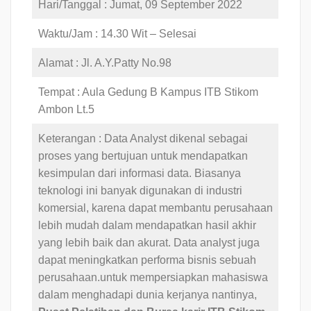
Hari/Tanggal : Jumat, 09 September 2022
Waktu/Jam : 14.30 Wit – Selesai
Alamat : Jl. A.Y.Patty No.98
Tempat : Aula Gedung B Kampus ITB Stikom
Ambon Lt.5
Keterangan : Data Analyst dikenal sebagai
proses yang bertujuan untuk mendapatkan
kesimpulan dari informasi data. Biasanya
teknologi ini banyak digunakan di industri
komersial, karena dapat membantu perusahaan
lebih mudah dalam mendapatkan hasil akhir
yang lebih baik dan akurat. Data analyst juga
dapat meningkatkan performa bisnis sebuah
perusahaan.untuk mempersiapkan mahasiswa
dalam menghadapi dunia kerjanya nantinya,