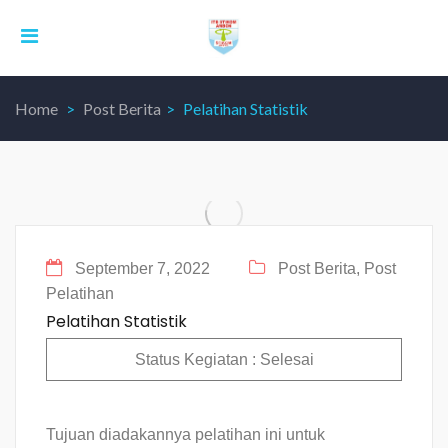
Home
Post Berita
Pelatihan Statistik
September 7, 2022
Post Berita,
Post
Pelatihan
Pelatihan Statistik
Status Kegiatan : Selesai
Tujuan diadakannya pelatihan ini untuk