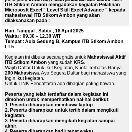
ITB
Stikom
Ambon mengadakan kegiatan Pelatihan
Micrososft Excel ” Level Skill Excel Advance ” kepada
mahasiswa/i ITB Stikom Ambon yang akan
dilaksanakan pada :
Hari, Tanggal : Sabtu , 18 April 2025
Waktu : 09.30 – 12.30 WIT
Tempat : Aula Gedung B, Kampus ITB Stikom Ambon
LT.5
Kegiatan ini dibuka secara gratis untuk
Mahasiswa/i Aktif
ITB Stikom Ambon
yang sudah
KRS
.
Wajib Daftar Untuk Ikut Kegiatan, Kuota Terbatas Hanya
200 Mahasiswa
. Ayo Segera Daftar bagi mahasiswa yang
ingin ikut kegiatan.
Untuk LINK Pendaftaran ada dibagian paling bawah.
Peserta yang telah terdaftar dalam kegiatan ini
dimohon untuk memperhatikan hal-hal berikut:
1. Peserta diharapkan membawa laptop.
2. Pesert
a
diharapkan untuk tertib dalam mengikuti
kegiatan.
3. Peserta diharapkan mengikuti kegiatan sampai
akhir
.
4. Peserta diharapkan hadir
tepat waktu.