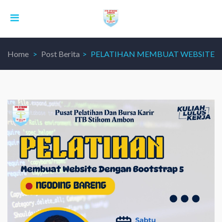
Home
Post Berita
PELATIHAN MEMBUAT WEBSITE