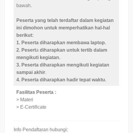
bawah.
Peserta yang telah terdaftar dalam kegiatan
ini dimohon untuk memperhatikan hal-hal
berikut:
1. Peserta diharapkan membawa laptop.
2. Pesert
a
diharapkan untuk tertib dalam
mengikuti kegiatan.
3. Peserta diharapkan mengikuti kegiatan
sampai akhir
.
4. Peserta diharapkan hadir
tepat waktu.
Fasilitas Peserta :
> Materi
> E-Certificate
Info Pendaftaran hubungi: