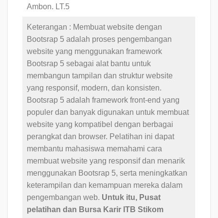
Ambon. LT.5
Keterangan : Membuat website dengan
Bootsrap 5 adalah proses pengembangan
website yang menggunakan framework
Bootsrap 5 sebagai alat bantu untuk
membangun tampilan dan struktur website
yang responsif, modern, dan konsisten.
Bootsrap 5 adalah framework front-end yang
populer dan banyak digunakan untuk membuat
website yang kompatibel dengan berbagai
perangkat dan browser. Pelatihan ini dapat
membantu mahasiswa memahami cara
membuat website yang responsif dan menarik
menggunakan Bootsrap 5, serta meningkatkan
keterampilan dan kemampuan mereka dalam
pengembangan web.
Untuk itu, Pusat
pelatihan dan Bursa Karir ITB
Stikom