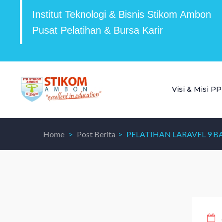
Institut Teknologi & Bisnis Stikom Ambon
Pusat Pelatihan & Bursa Karir
Visi & Misi P
Home
Post Berita
PELATIHAN LARAVEL 9 B