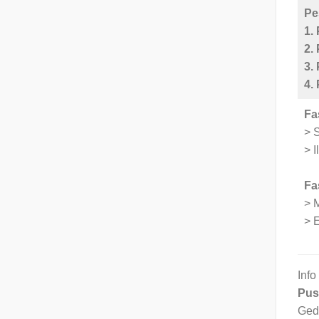
Pe
1.
2.
3.
4.
Fa
> 
> 
Fa
> 
> E
Info
Pus
Ged