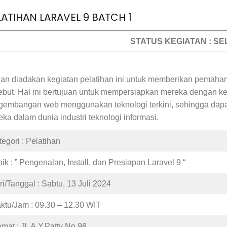
LATIHAN LARAVEL 9 BATCH 1
STATUS KEGIATAN : SE
uan diadakan kegiatan pelatihan ini untuk memberikan pemaha
ebut. Hal ini bertujuan untuk mempersiapkan mereka dengan ke
gembangan web menggunakan teknologi terkini, sehingga dap
ka dalam dunia industri teknologi informasi.
egori : Pelatihan
ik : ” Pengenalan, Install, dan Presiapan Laravel 9 “
ri/Tanggal : Sabtu, 13 Juli 2024
ktu/Jam : 09.30 – 12.30 WIT
mat : Jl. A.Y.Patty No.98