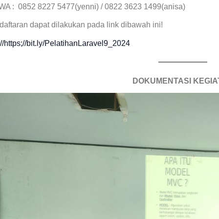
/WA : 0852 8227 5477(yenni) / 0822 3623 1499(anisa)
aftaran dapat dilakukan pada link dibawah ini!
://https;//bit.ly/PelatihanLaravel9_2024
DOKUMENTASI KEGIA