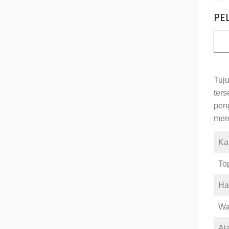
PE
Tuj
ters
pen
mere
Kat
Top
Ha
Wa
Ala