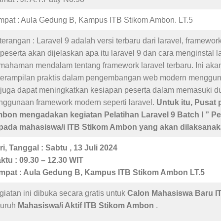
mpat : Aula Gedung B, Kampus ITB Stikom Ambon. LT.5
terangan : Laravel 9 adalah versi terbaru dari laravel, framewor
i peserta akan dijelaskan apa itu laravel 9 dan cara menginstal 
mahaman mendalam tentang framework laravel terbaru. Ini a
terampilan praktis dalam pengembangan web modern menggunakan
i juga dapat meningkatkan kesiapan peserta dalam memasuki d
nggunaan framework modern seperti laravel.
Untuk itu, Pusat 
bon mengadakan kegiatan Pelatihan Laravel 9 Batch I ”
Pe
pada mahasiswa/i ITB Stikom Ambon yang akan dilaksanak
ri, Tanggal : Sabtu , 13 Juli 2024
ktu : 09.30 – 12.30 WIT
mpat : Aula Gedung B, Kampus ITB Stikom Ambon LT.5
giatan ini dibuka secara gratis untuk
Calon Mahasiswa Baru 
luruh
Mahasiswa/i Aktif ITB Stikom Ambon
.