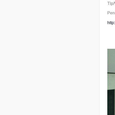
Tlp
Pend
http