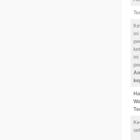
Te
Ke
in
pe
ke
in
pe
Am
ke
Ha
Wa
Te
Ke
se