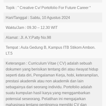
Topik : ” Creative Cv/ Portofolio For Future Career “
Hari/Tanggal : Sabtu, 10 Agustus 2024
Waktu/Jam : 09.30 – 12.30 WIT
Alamat : Jl. A.Y.Patty No.98
Tempat : Aula Gedung B, Kampus ITB Stikom Ambon.
LT.5
Keterangan : Curriculum Vitae ( CV) adalah sebuah
dokumen yang berisikan tentang diri atau riwayat hidup
seperti data diri, Pengalaman Kerja, hobi, keterampilan,
prestasi akademik atau non akademik dan lain
sebagainya dari seorang individu. Portofolio adalah
suatu kumpulan hasil karya yang menggambarkan
potensial seseorang. Pelatihan ini mengajarkan
mahasiswa tentang pentingnya memiliki CV dan