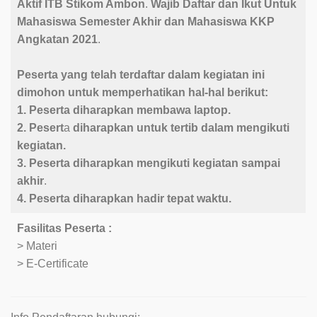
Aktif ITB Stikom Ambon
.
Wajib Daftar dan Ikut Untuk
Mahasiswa Semester Akhir dan Mahasiswa KKP
Angkatan 2021
.
Peserta yang telah terdaftar dalam kegiatan ini
dimohon untuk memperhatikan hal-hal berikut:
1. Peserta diharapkan membawa laptop.
2. Pesert
a
diharapkan untuk tertib dalam mengikuti
kegiatan.
3. Peserta diharapkan mengikuti kegiatan sampai
akhir
.
4. Peserta diharapkan hadir
tepat waktu.
Fasilitas Peserta :
> Materi
> E-Certificate