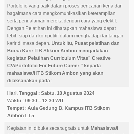
Portofolio yang baik dalam proses pencarian kerja dan
bagaimana cara mengkomunikasikan keterampilan
serta pengalaman mereka dengan cara yang efektif.
Dengan Pelatihan ini diharapkan mahasiswa dapat
lebih siap dan kompetitif dalam menghadapi tantangan
karir di masa depan.
Untuk itu, Pusat pelatihan dan
Bursa Karir ITB
Stikom
Ambon mengadakan
kegiatan Pelatihan Curriculum Vitae” Creative
CV/Portofolio For Future Career ” kepada
mahasiswa/i ITB Stikom Ambon yang akan
dilaksanakan pada :
Hari, Tanggal : Sabtu, 10 Agustus 2024
Waktu : 09.30 – 12.30 WIT
Tempat : Aula Gedung B, Kampus ITB Stikom
Ambon LT.5
Kegiatan ini dibuka secara gratis untuk
Mahasiswa/i