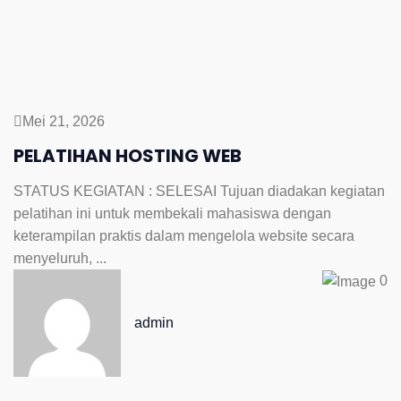
Mei 21, 2026
PELATIHAN HOSTING WEB
STATUS KEGIATAN : SELESAI Tujuan diadakan kegiatan
pelatihan ini untuk membekali mahasiswa dengan
keterampilan praktis dalam mengelola website secara
menyeluruh, ...
0
admin