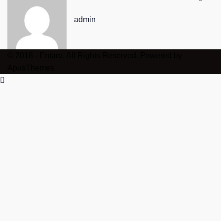
admin
© 2018 - Entaro. All Rights Reserved. Powered by
ApusThemes