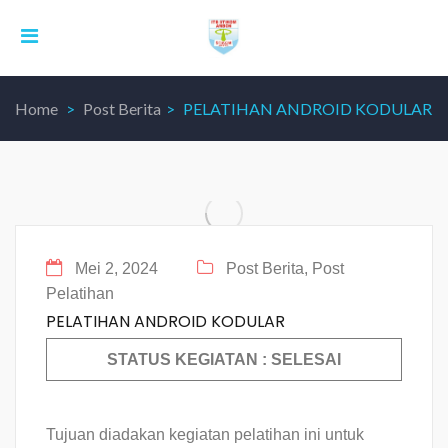
Home
Post Berita
PELATIHAN ANDROID KODULAR
Mei 2, 2024
Post Berita,
Post
Pelatihan
PELATIHAN ANDROID KODULAR
STATUS KEGIATAN : SELESAI
Tujuan diadakan kegiatan pelatihan ini untuk