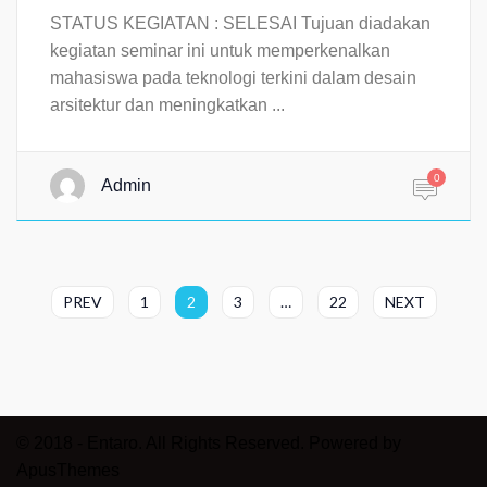
STATUS KEGIATAN : SELESAI Tujuan diadakan
kegiatan seminar ini untuk memperkenalkan
mahasiswa pada teknologi terkini dalam desain
arsitektur dan meningkatkan ...
0
Admin
PREV
1
2
3
…
22
NEXT
© 2018 - Entaro. All Rights Reserved. Powered by
ApusThemes