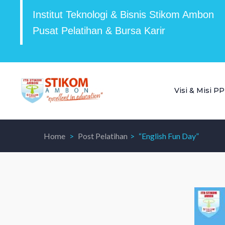
Institut Teknologi & Bisnis Stikom Ambon
Pusat Pelatihan & Bursa Karir
Visi & Misi P
Home
Post Pelatihan
“English Fun Day”