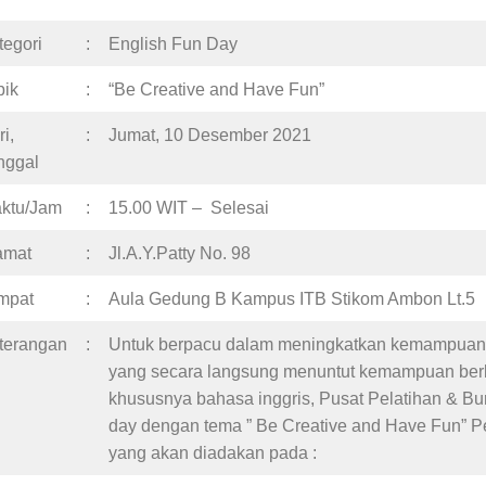
tegori
:
English Fun Day
pik
:
“Be Creative and Have Fun”
i,
:
Jumat, 10 Desember 2021
nggal
ktu/Jam
:
15.00 WIT – Selesai
amat
:
Jl.A.Y.Patty No. 98
mpat
:
Aula Gedung B Kampus ITB Stikom Ambon Lt.5
terangan
:
Untuk berpacu dalam meningkatkan kemampuan a
yang secara langsung menuntut kemampuan ber
khususnya bahasa inggris, Pusat Pelatihan & B
day dengan tema ” Be Creative and Have Fun” P
yang akan diadakan pada :