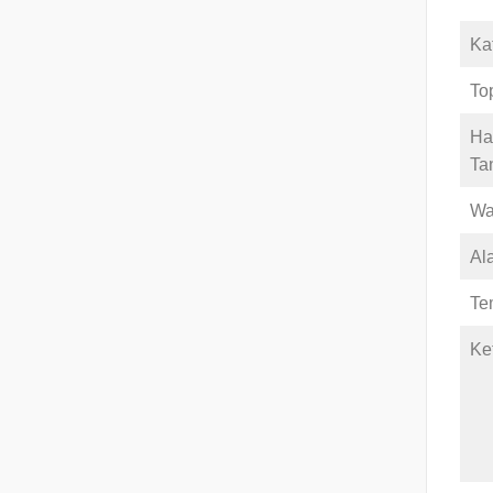
Ka
To
Har
Ta
Wa
Al
Te
Ke