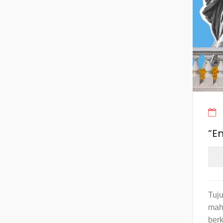
“E
Tuj
mah
ber